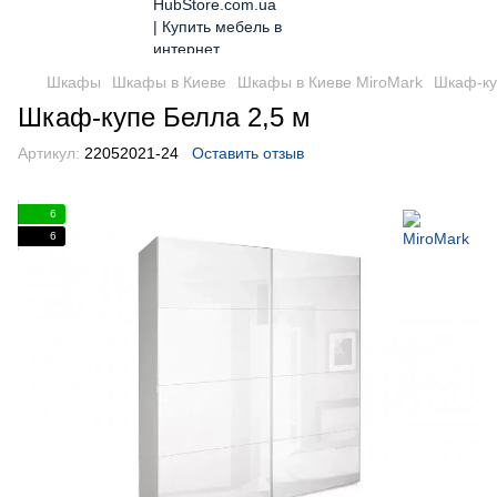
Шкафы
Шкафы в Киеве
Шкафы в Киеве MiroMark
Шкаф-ку
Шкаф-купе Белла 2,5 м
Артикул:
22052021-24
Оставить отзыв
6
6