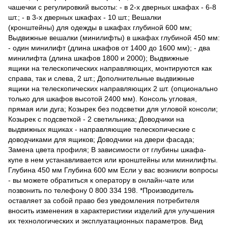
чашечки с регулировкий высоты: - в 2-х дверных шкафах - 6-8
шт.; - в 3-х дверных шкафах - 10 шт.; Вешалки
(кронштейны) для одежды в шкафах глубиной 600 мм;
Выдвижные вешалки (минилифты) в шкафах глубиной 450 мм:
- один минилифт (длина шкафов от 1400 до 1600 мм); - два
минилифта (длина шкафов 1800 и 2000); Выдвижные
ящики на телескопических направляющих, монтируются как
справа, так и слева, 2 шт.; Дополнительные выдвижные
ящики на телескопических направляющих 2 шт. (опционально
только для шкафов высотой 2400 мм). Консоль угловая,
прямая или дуга; Козырек без подсветки для угловой консоли;
Козырек с подсветкой - 2 светильника; Доводчики на
выдвижных ящиках - направляющие телескопические с
доводчиками для ящиков; Доводчики на двери фасада;
Замена цвета профиля; В зависимости от глубины шкафа-
купе в нем устанавливается или кронштейны или минилифты.
Глубина 450 мм Глубина 600 мм Если у вас возникли вопросы
- вы можете обратиться к оператору в онлайн-чате или
позвонить по телефону 0 800 334 198. *Производитель
оставляет за собой право без уведомления потребителя
вносить изменения в характеристики изделий для улучшения
их технологических и эксплуатационных параметров. Вид