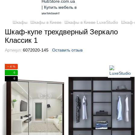
Шкафы
Шкафы в Киеве
Шкафы в Киеве LuxeStudio
Шкаф-к
Шкаф-купе трехдверный Зеркало
Классик 1
Артикул:
6072020-145
Оставить отзыв
− 4 %
6
6