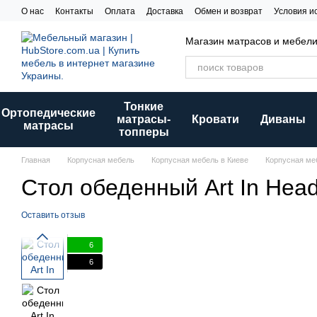
Перейти к основному контенту
О нас
Контакты
Оплата
Доставка
Обмен и возврат
Условия и
Магазин матрасов и мебел
Тонкие
Ортопедические
матрасы-
Кровати
Диваны
матрасы
топперы
Главная
Корпусная мебель
Корпусная мебель в Киеве
Корпусная меб
Стол обеденный Art In Head
Оставить отзыв
6
6