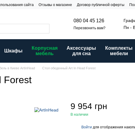
спользования сайта
Отзывы о магазине
Договор публичной оферты
По
и
Графи
080 04 45 126
Пн - 
Перезвонить вам?
Корпусная
Аксессуары
Комплекты
Шкафы
мебель
для сна
мебели
ель в Киеве ArtInHead
Стол обеденный Art In Head Forest
 Forest
9 954 грн
В наличии
Войти
для отображения накопи
%