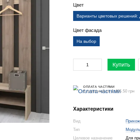
Цвет
Варианты цветовых решений: Д
Цвет фасада
На выбор
Купить
ОПЛАТА ЧАСТЯМИ
6 платежей по 1 405.50 грн
Характеристики
Вид
Прихож
Тип
Модул
Целевое назначение
Для пр