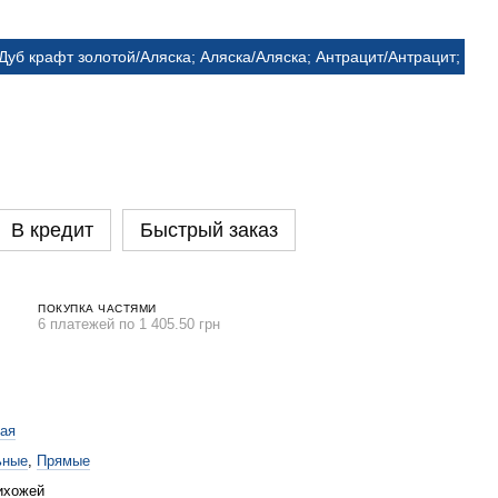
уб крафт золотой/Аляска; Аляска/Аляска; Антрацит/Антрацит; Бро
В кредит
Быстрый заказ
ПОКУПКА ЧАСТЯМИ
6 платежей по 1 405.50 грн
ая
ьные
,
Прямые
ихожей