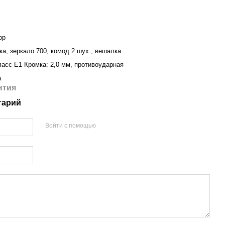
ор
а, зеркало 700, комод 2 шух., вешалка
ласс Е1 Кромка: 2,0 мм, противоударная
а
нтия
тарий
Войти с помощью