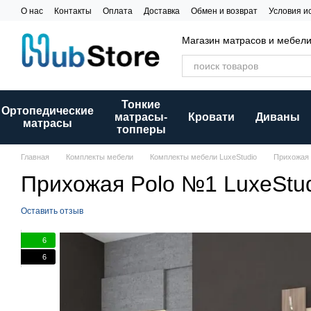
Перейти к основному контенту
О нас
Контакты
Оплата
Доставка
Обмен и возврат
Условия и
Магазин матрасов и мебел
Тонкие
Ортопедические
матрасы-
Кровати
Диваны
матрасы
топперы
Главная
Комплекты мебели
Комплекты мебели LuxeStudio
Прихожая 
Прихожая Polo №1 LuxeStu
Оставить отзыв
6
6