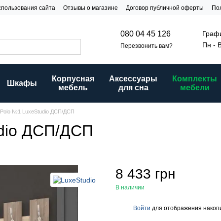
спользования сайта
Отзывы о магазине
Договор публичной оферты
По
и
Графи
080 04 45 126
Пн - 
Перезвонить вам?
Корпусная
Аксессуары
Комплекты
Шкафы
мебель
для сна
мебели
Polo №1 LuxeStudio ДСП/ДСП
dio ДСП/ДСП
8 433 грн
В наличии
Войти
для отображения накопи
%